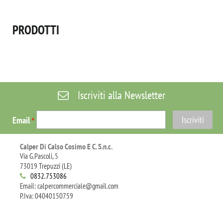
PRODOTTI
Iscriviti alla Newsletter
Email
*
Calper Di Calso Cosimo E C. S.n.c.
Via G.Pascoli, 5
73019 Trepuzzi (LE)
0832.753086
Email: calpercommerciale@gmail.com
P.Iva: 04040150759