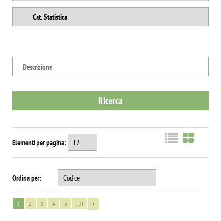
Elementi per pagina:
Ordina per:
>
1
2
3
4
5
...9