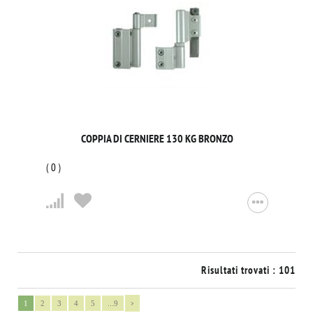
COPPIA DI CERNIERE 130 KG BRONZO
(
0
)
Risultati trovati : 101
>
1
2
3
4
5
...9