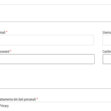
-mail
*
User
assword
*
Confe
attamento dei dati personali
*
Privacy