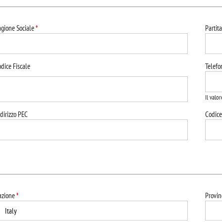
gione Sociale
*
Partit
dice Fiscale
Telefo
Il val
dirizzo PEC
Codice
azione
*
Provin