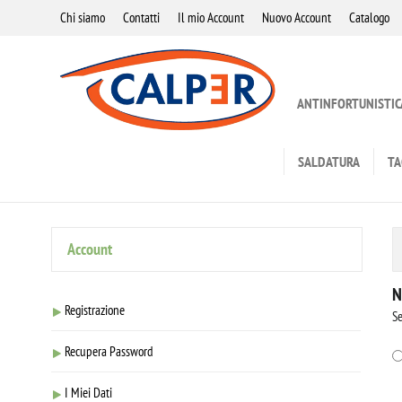
Chi siamo
Contatti
Il mio Account
Nuovo Account
Catalogo
ANTINFORTUNISTIC
SALDATURA
TA
Account
N
Registrazione
Se
Recupera Password
I Miei Dati