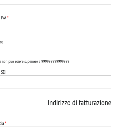
a IVA
*
no
ore non può essere superiore a 999999999999999
 SDI
Indirizzo di fatturazione
cia
*