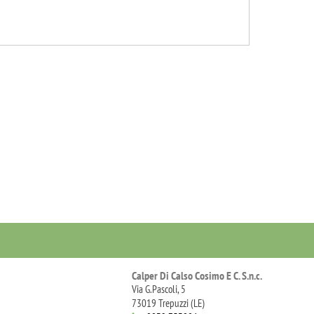
Calper Di Calso Cosimo E C. S.n.c.
Via G.Pascoli, 5
73019 Trepuzzi (LE)