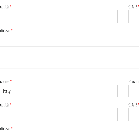
calità
*
C.A.P.
*
dirizzo
*
azione
*
Provin
calità
*
C.A.P.
*
dirizzo
*