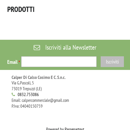
PRODOTTI
Iscriviti alla Newsletter
Email
*
Calper Di Calso Cosimo E C. S.n.c.
Via G.Pascoli, 5
73019 Trepuzzi (LE)
0832.753086
Email: calpercommerciale@gmail.com
P.Iva: 04040150759
Powered by
Passepartout