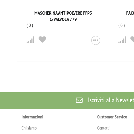
MASCHERINA ANTIPOLVERE FFP3
FACC
C/VALVOLA 779
(
0
)
(
0
)
Iscriviti alla Newsle
Informazioni
Customer Service
Chi siamo
Contatti