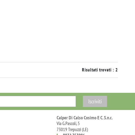
Risultati trovati : 2
Calper Di Calso Cosimo E C. S.n.c.
Via G.Pascoli, 5
73019 Trepuzzi (LE)