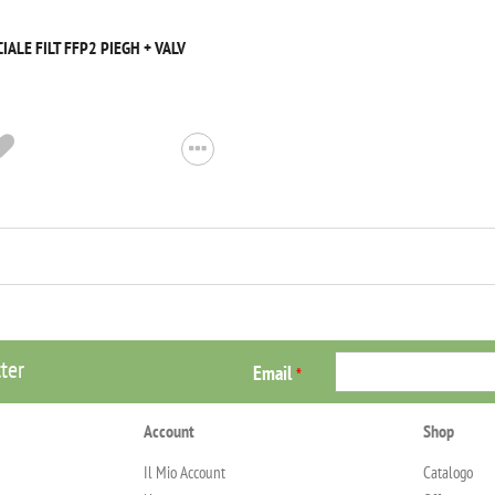
IALE FILT FFP2 PIEGH + VALV
tter
Email
*
Account
Shop
Il Mio Account
Catalogo