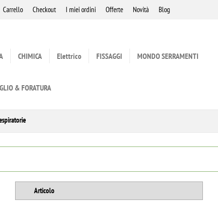
Carrello
Checkout
I miei ordini
Offerte
Novità
Blog
A
CHIMICA
Elettrico
FISSAGGI
MONDO SERRAMENTI
GLIO & FORATURA
espiratorie