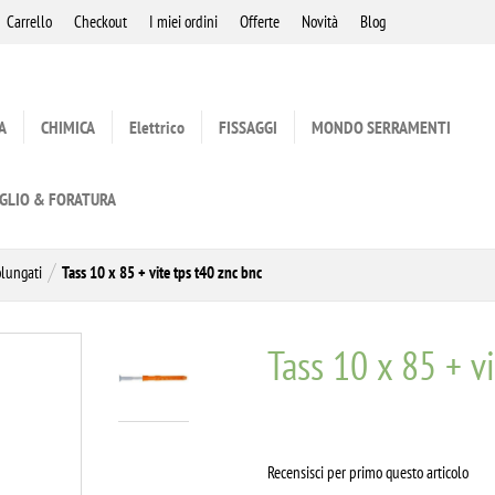
Carrello
Checkout
I miei ordini
Offerte
Novità
Blog
A
CHIMICA
Elettrico
FISSAGGI
MONDO SERRAMENTI
GLIO & FORATURA
olungati
Tass 10 x 85 + vite tps t40 znc bnc
Tass 10 x 85 + v
Recensisci per primo questo articolo