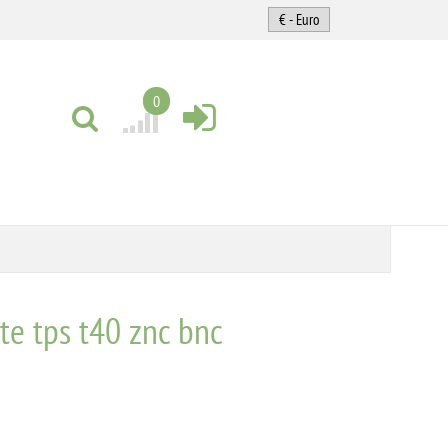
0
ite tps t40 znc bnc