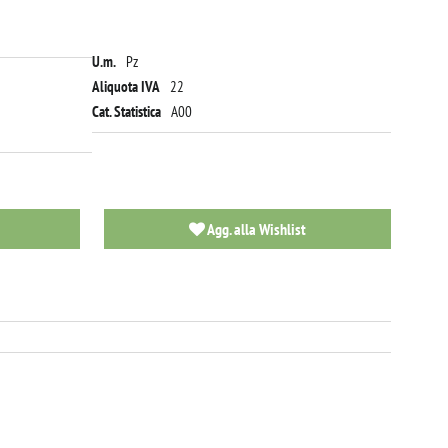
U.m.
Pz
Aliquota IVA
22
Cat. Statistica
A00
Agg. alla Wishlist