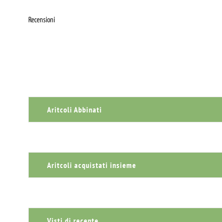
Recensioni
Aritcoli Abbinati
Aritcoli acquistati insieme
Visti di recente